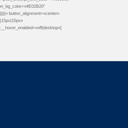
tton_bg_color=»#E02B20″
||||» button_alignment=»center»
x|15px|15px»
r__hover_enabled=»off|desktop»]
¿Necesitas ayuda?