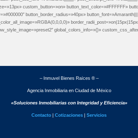
t_size=»13px» custom_button=»on» button_text_color=»#FFFFFF» bu
=»#000000″ button_border_radius=»40px» button_font=»Amaranth||||
_color_all_image=»RGBA(0,0,0,0)» border_radii_post=»on|15px|15p
w_style_image=»preset2″ global_colors_info=»{}» custom_css_afte
– Inmuvel Bienes Raíces ® –
Agencia Inmobiliaria en Ciudad de México
«Soluciones Inmobiliarias con Integridad y Eficiencia»
Contacto
|
Cotizaciones
|
Servicios