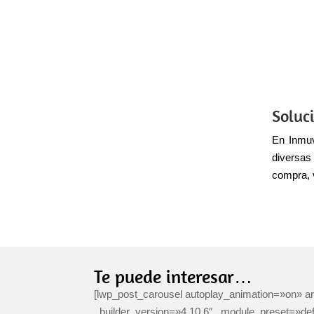
Soluci
En Inmuv
diversas
compra, 
Te puede interesar…
[lwp_post_carousel autoplay_animation=»on»
_builder_version=»4.10.6″ _module_preset=»defau