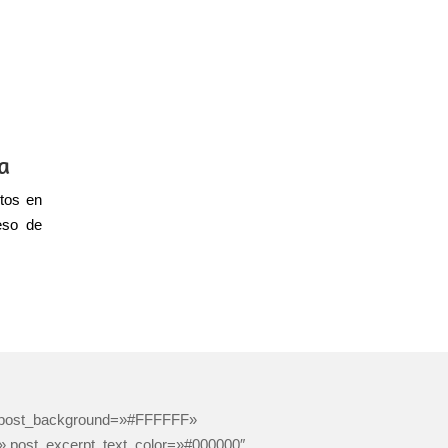
ia
tos en
ceso de
″ post_background=»#FFFFFF»
|||» post_excerpt_text_color=»#000000″