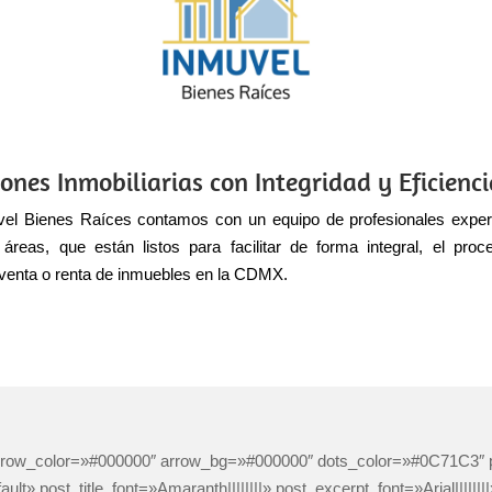
ones Inmobiliarias con Integridad y Eficienc
el Bienes Raíces contamos con un equipo de profesionales exper
 áreas, que están listos para facilitar de forma integral, el pro
venta o renta de inmuebles en la CDMX.
 arrow_color=»#000000″ arrow_bg=»#000000″ dots_color=»#0C71C3
lt» post_title_font=»Amaranth||||||||» post_excerpt_font=»Arial|||||