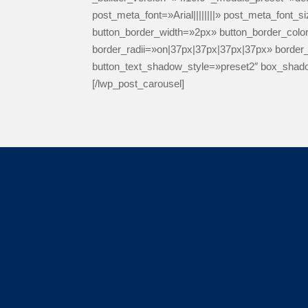
post_meta_font=»Arial||||||||» post_meta_fon
button_border_width=»2px» button_border_color
border_radii=»on|37px|37px|37px|37px» border
button_text_shadow_style=»preset2″ box_shado
[/lwp_post_carousel]