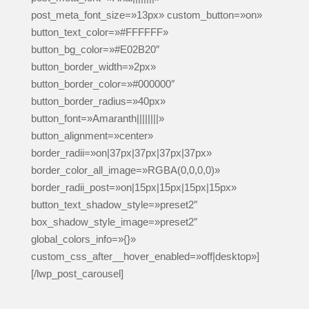
post_meta_font_size=»13px» custom_button=»on»
button_text_color=»#FFFFFF»
button_bg_color=»#E02B20″
button_border_width=»2px»
button_border_color=»#000000″
button_border_radius=»40px»
button_font=»Amaranth||||||||»
button_alignment=»center»
border_radii=»on|37px|37px|37px|37px»
border_color_all_image=»RGBA(0,0,0,0)»
border_radii_post=»on|15px|15px|15px|15px»
button_text_shadow_style=»preset2″
box_shadow_style_image=»preset2″
global_colors_info=»{}»
custom_css_after__hover_enabled=»off|desktop»]
[/lwp_post_carousel]