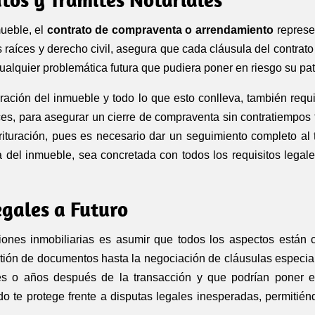
mueble, el
contrato de compraventa
o arrendamiento
represen
aíces y derecho civil, asegura que cada cláusula del contrato 
cualquier problemática futura que pudiera poner en riesgo su pa
uración del inmueble y todo lo que esto conlleva, también requ
es, para asegurar un cierre de compraventa sin contratiempos f
crituración, pues es necesario dar un seguimiento completo al
a del inmueble, sea concretada con todos los requisitos legale
egales a Futuro
iones inmobiliarias es asumir que todos los aspectos están c
ión de documentos hasta la negociación de cláusulas especiales
s o años después de la transacción y que podrían poner en
 te protege frente a disputas legales inesperadas, permitiénd