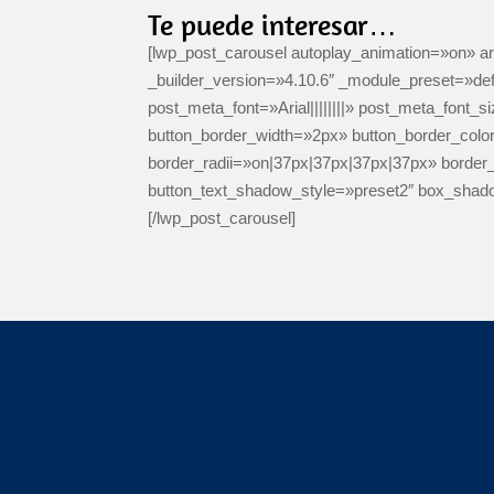
Te puede interesar…
[lwp_post_carousel autoplay_animation=»on»
_builder_version=»4.10.6″ _module_preset=»defau
post_meta_font=»Arial||||||||» post_meta_fon
button_border_width=»2px» button_border_color
border_radii=»on|37px|37px|37px|37px» border
button_text_shadow_style=»preset2″ box_shado
[/lwp_post_carousel]