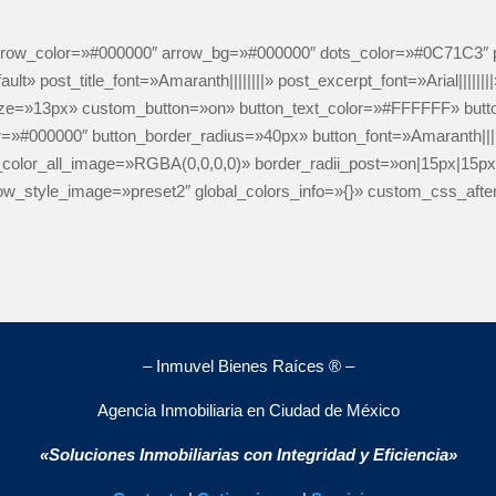
 arrow_color=»#000000″ arrow_bg=»#000000″ dots_color=»#0C71C3
lt» post_title_font=»Amaranth||||||||» post_excerpt_font=»Arial|||||
t_size=»13px» custom_button=»on» button_text_color=»#FFFFFF» bu
=»#000000″ button_border_radius=»40px» button_font=»Amaranth||||
_color_all_image=»RGBA(0,0,0,0)» border_radii_post=»on|15px|15p
w_style_image=»preset2″ global_colors_info=»{}» custom_css_afte
– Inmuvel Bienes Raíces ® –
Agencia Inmobiliaria en Ciudad de México
«Soluciones Inmobiliarias con Integridad y Eficiencia»