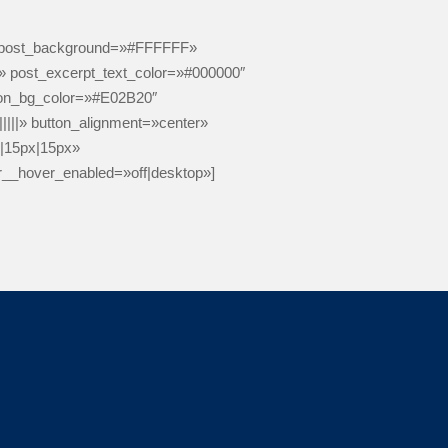
″ post_background=»#FFFFFF»
|||» post_excerpt_text_color=»#000000″
tton_bg_color=»#E02B20″
||||» button_alignment=»center»
x|15px|15px»
r__hover_enabled=»off|desktop»]