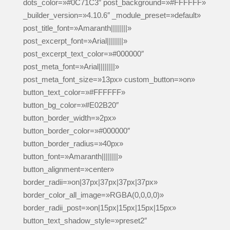
dots_color=»#0C71C3″ post_background=»#FFFFFF»
_builder_version=»4.10.6″ _module_preset=»default»
post_title_font=»Amaranth||||||||»
post_excerpt_font=»Arial||||||||»
post_excerpt_text_color=»#000000″
post_meta_font=»Arial||||||||»
post_meta_font_size=»13px» custom_button=»on»
button_text_color=»#FFFFFF»
button_bg_color=»#E02B20″
button_border_width=»2px»
button_border_color=»#000000″
button_border_radius=»40px»
button_font=»Amaranth||||||||»
button_alignment=»center»
border_radii=»on|37px|37px|37px|37px»
border_color_all_image=»RGBA(0,0,0,0)»
border_radii_post=»on|15px|15px|15px|15px»
button_text_shadow_style=»preset2″